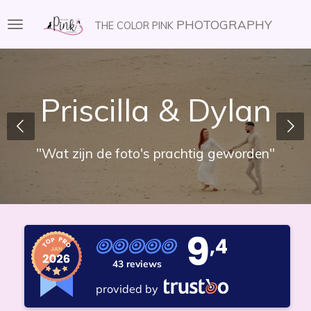
Ga
PHOTOGRAPHY
THE COLOR PINK
direct
naar
de
hoofdinhoud
Priscilla & Dylan
"Wat zijn de foto's prachtig geworden"
9
,4
43 reviews
provided by