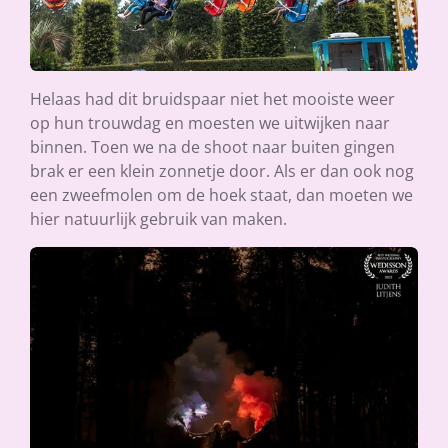
Helaas had dit bruidspaar niet het mooiste weer
op hun trouwdag en moesten we uitwijken naar
binnen. Toen we na de shoot naar buiten gingen
brak er een klein zonnetje door. Als er dan ook nog
een zweefmolen om de hoek staat, dan moeten we
hier natuurlijk gebruik van maken.