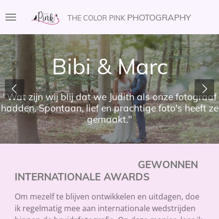
Ga
PHOTOGRAPHY
THE COLOR PINK
direct
naar
de
Bibi & Marc
hoofdinhoud
"Wat zijn wij blij dat we Judith als onze fotograaf
hadden. Spontaan, lief en prachtige foto's heeft ze
gemaakt."
GEWONNEN
INTERNATIONALE AWARDS
Om mezelf te blijven ontwikkelen en uitdagen, doe
ik regelmatig mee aan internationale wedstrijden